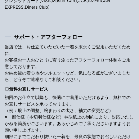
クレジットカード(VISA,Master Card,JCB,AMERICAN
EXPRESS,Diners Club)
サポート・アフターフォロー
当店では、お仕立ていただいた一着を末永くご愛用いただくため
に、
お客様お一人おひとりに寄り添ったアフターフォロー体制をご用
意しております。
お納め後の着心地やシルエットなど、気になる点がございました
ら、どうぞご遠慮なくご相談ください。
〇無料お直しサービス
初回のお仕立て以降も、快適にご着用いただけるよう、無料での
お直しサービスを承っております。
（例：股上の調整、腕まわりの太さ、袖丈の変更など）
※一部仕様（本切羽仕様など）や型紙上の制約により、対応いたし
かねる箇所がございます。あらかじめご了承くださいますようお
願い申し上げます。
細部にまでこだわり抜いた一着を、最良の状態でお召しいただけ