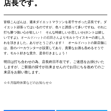
店長です。
皆様こんばんは、週末ダイエットマラソンを若干サボった店長です。ダ
イエット頑張ってはいるのですが、色々と誘惑って多いですね。それに
打ち勝つ強い心が欲しい！ そんな時嬉しいか悲しいか(ホントは嬉し
いですよ)、
オールドハットの石田さん
よりモルトウイスキーの差し入
れを頂きました。ありがとうございます！ オールドハットの新店舗に
は、昔のバーカウンターが設置してあり、貴重なお酒も呑めるそうで
す。モルト好きな貴方、是非行きましょう！
明日は打ち合わせの為、店長終日不在です。ご迷惑をお掛けいた
しますが、ご新規の採寸が出来ませんのでお日にちを改めてのご
来店をお願い致します。
☆
６月臨時休業などのお知らせ
☆