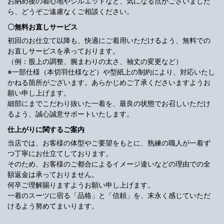
お納め後の着心地やシルエットなど、気になる点がございました
ら、どうぞご遠慮なくご相談ください。
〇無料お直しサービス
初回のお仕立て以降も、快適にご着用いただけるよう、無料での
お直しサービスを承っております。
（例：股上の調整、腕まわりの太さ、袖丈の変更など）
※一部仕様（本切羽仕様など）や型紙上の制約により、対応いたし
かねる箇所がございます。あらかじめご了承くださいますようお
願い申し上げます。
細部にまでこだわり抜いた一着を、最良の状態でお召しいただけ
るよう、誠心誠意サポートいたします。
仕上がりに関するご案内
当店では、お客様の体型やご要望をもとに、熟練の職人が一着ず
つ丁寧にお仕立てしております。
そのため、お客様のご都合によるイメージ違いなどの理由での全
額返金は承っておりません。
何卒ご理解賜りますようお願い申し上げます。
一着のスーツに宿る「品格」と「信頼」を、末永く感じていただ
けるよう努めてまいります。