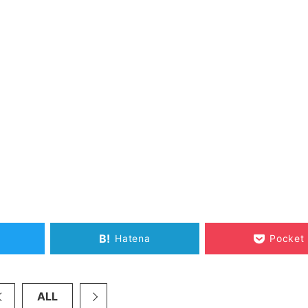
B!
Hatena
Pocket
ALL