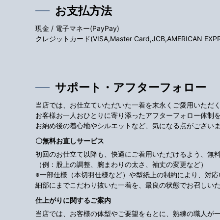
お支払方法
現金 / 電子マネー(PayPay)
クレジットカード(VISA,Master Card,JCB,AMERICAN EXPRES
サポート・アフターフォロー
当店では、お仕立ていただいた一着を末永くご愛用いただ
お客様お一人おひとりに寄り添ったアフターフォロー体制
お納め後の着心地やシルエットなど、気になる点がござい
〇無料お直しサービス
初回のお仕立て以降も、快適にご着用いただけるよう、無
（例：股上の調整、腕まわりの太さ、袖丈の変更など）
※一部仕様（本切羽仕様など）や型紙上の制約により、対
細部にまでこだわり抜いた一着を、最良の状態でお召しい
仕上がりに関するご案内
当店では、お客様の体型やご要望をもとに、熟練の職人が