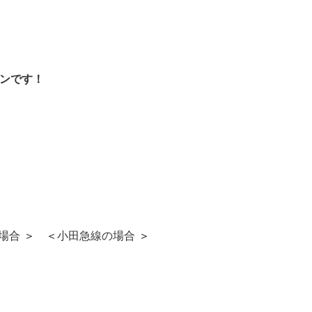
プンです！
場合
＞ ＜
小田急線の場合
＞