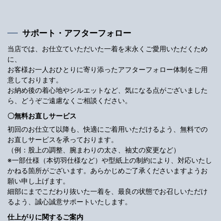
サポート・アフターフォロー
当店では、お仕立ていただいた一着を末永くご愛用いただくため
に、
お客様お一人おひとりに寄り添ったアフターフォロー体制をご用
意しております。
お納め後の着心地やシルエットなど、気になる点がございました
ら、どうぞご遠慮なくご相談ください。
〇無料お直しサービス
初回のお仕立て以降も、快適にご着用いただけるよう、無料での
お直しサービスを承っております。
（例：股上の調整、腕まわりの太さ、袖丈の変更など）
※一部仕様（本切羽仕様など）や型紙上の制約により、対応いたし
かねる箇所がございます。あらかじめご了承くださいますようお
願い申し上げます。
細部にまでこだわり抜いた一着を、最良の状態でお召しいただけ
るよう、誠心誠意サポートいたします。
仕上がりに関するご案内