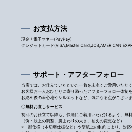
お支払方法
現金 / 電子マネー(PayPay)
クレジットカード(VISA,Master Card,JCB,AMERICAN EXPRES
サポート・アフターフォロー
当店では、お仕立ていただいた一着を末永くご愛用いただ
お客様お一人おひとりに寄り添ったアフターフォロー体制
お納め後の着心地やシルエットなど、気になる点がござい
〇無料お直しサービス
初回のお仕立て以降も、快適にご着用いただけるよう、無
（例：股上の調整、腕まわりの太さ、袖丈の変更など）
※一部仕様（本切羽仕様など）や型紙上の制約により、対