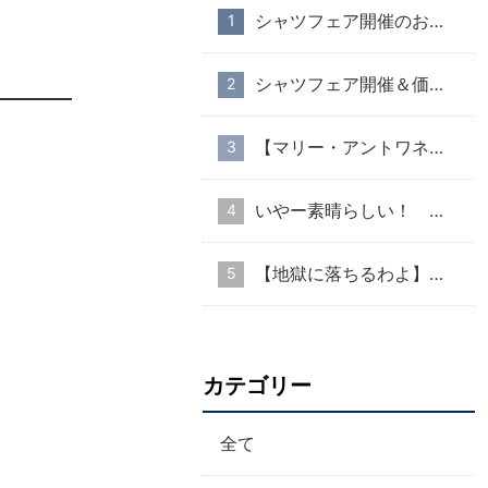
シャツフェア開催のお知らせ
シャツフェア開催＆価格改定のお知らせ
【マリー・アントワネット・スタイル】part１
いやー素晴らしい！ ８月１２日からどこに出かけても高いので、国分寺店営業
【地獄に落ちるわよ】衣装協力のお知らせ
カテゴリー
全て