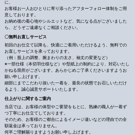
に、
お客様お一人おひとりに寄り添ったアフターフォロー体制をご用
意しております。
お納め後の着心地やシルエットなど、気になる点がございました
ら、どうぞご遠慮なくご相談ください。
〇無料お直しサービス
初回のお仕立て以降も、快適にご着用いただけるよう、無料での
お直しサービスを承っております。
（例：股上の調整、腕まわりの太さ、袖丈の変更など）
※一部仕様（本切羽仕様など）や型紙上の制約により、対応いたし
かねる箇所がございます。あらかじめご了承くださいますようお
願い申し上げます。
細部にまでこだわり抜いた一着を、最良の状態でお召しいただけ
るよう、誠心誠意サポートいたします。
仕上がりに関するご案内
当店では、お客様の体型やご要望をもとに、熟練の職人が一着ず
つ丁寧にお仕立てしております。
そのため、お客様のご都合によるイメージ違いなどの理由での全
額返金は承っておりません。
何卒ご理解賜りますようお願い申し上げます。