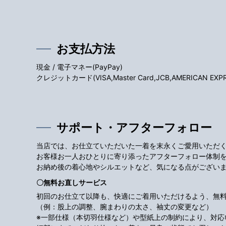
お支払方法
現金 / 電子マネー(PayPay)
クレジットカード(VISA,Master Card,JCB,AMERICAN EXPRES
サポート・アフターフォロー
当店では、お仕立ていただいた一着を末永くご愛用いただ
お客様お一人おひとりに寄り添ったアフターフォロー体制
お納め後の着心地やシルエットなど、気になる点がござい
〇無料お直しサービス
初回のお仕立て以降も、快適にご着用いただけるよう、無
（例：股上の調整、腕まわりの太さ、袖丈の変更など）
※一部仕様（本切羽仕様など）や型紙上の制約により、対