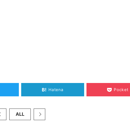
B!
Hatena
Pocket
ALL