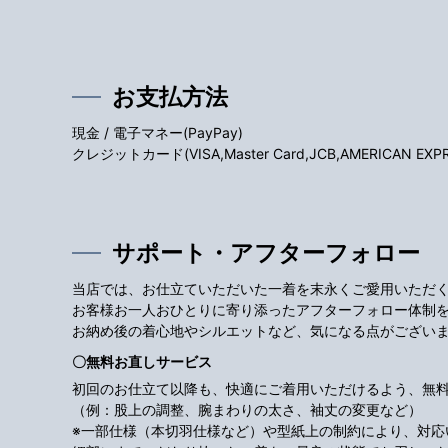
お支払方法
現金 / 電子マネー(PayPay)
クレジットカード(VISA,Master Card,JCB,AMERICAN EXPRES
サポート・アフターフォロー
当店では、お仕立ていただいた一着を末永くご愛用いただ
お客様お一人おひとりに寄り添ったアフターフォロー体制
お納め後の着心地やシルエットなど、気になる点がござい
〇無料お直しサービス
初回のお仕立て以降も、快適にご着用いただけるよう、無
（例：股上の調整、腕まわりの太さ、袖丈の変更など）
※一部仕様（本切羽仕様など）や型紙上の制約により、対