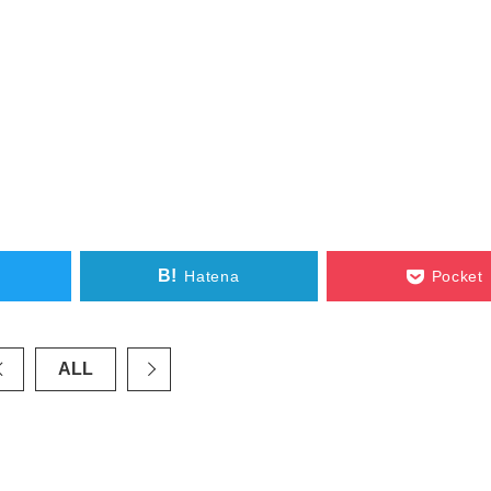
B!
Hatena
Pocket
ALL