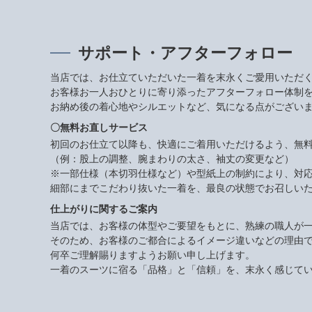
サポート・アフターフォロー
当店では、お仕立ていただいた一着を末永くご愛用いただ
お客様お一人おひとりに寄り添ったアフターフォロー体制
お納め後の着心地やシルエットなど、気になる点がござい
〇無料お直しサービス
初回のお仕立て以降も、快適にご着用いただけるよう、無
（例：股上の調整、腕まわりの太さ、袖丈の変更など）
※一部仕様（本切羽仕様など）や型紙上の制約により、対
細部にまでこだわり抜いた一着を、最良の状態でお召しい
仕上がりに関するご案内
当店では、お客様の体型やご要望をもとに、熟練の職人が
そのため、お客様のご都合によるイメージ違いなどの理由
何卒ご理解賜りますようお願い申し上げます。
一着のスーツに宿る「品格」と「信頼」を、末永く感じて