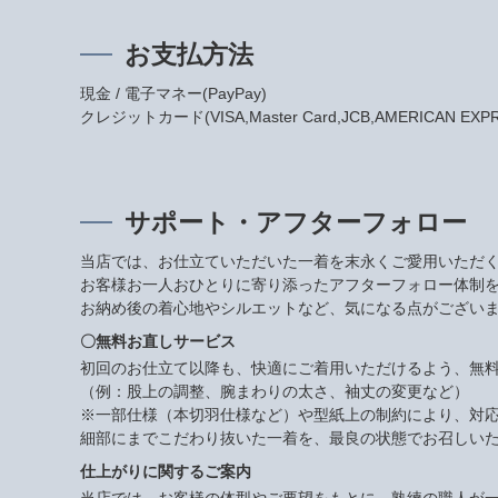
お支払方法
現金 / 電子マネー(PayPay)
クレジットカード(VISA,Master Card,JCB,AMERICAN EXPRES
サポート・アフターフォロー
当店では、お仕立ていただいた一着を末永くご愛用いただ
お客様お一人おひとりに寄り添ったアフターフォロー体制
お納め後の着心地やシルエットなど、気になる点がござい
〇無料お直しサービス
初回のお仕立て以降も、快適にご着用いただけるよう、無
（例：股上の調整、腕まわりの太さ、袖丈の変更など）
※一部仕様（本切羽仕様など）や型紙上の制約により、対
細部にまでこだわり抜いた一着を、最良の状態でお召しい
仕上がりに関するご案内
当店では、お客様の体型やご要望をもとに、熟練の職人が