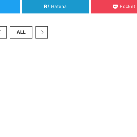
B!
Hatena
Pocket
ALL