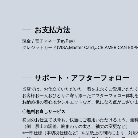
お支払方法
現金 / 電子マネー(PayPay)
クレジットカード(VISA,Master Card,JCB,AMERICAN EXPRES
サポート・アフターフォロー
当店では、お仕立ていただいた一着を末永くご愛用いただ
お客様お一人おひとりに寄り添ったアフターフォロー体制
お納め後の着心地やシルエットなど、気になる点がござい
〇無料お直しサービス
初回のお仕立て以降も、快適にご着用いただけるよう、無
（例：股上の調整、腕まわりの太さ、袖丈の変更など）
※一部仕様（本切羽仕様など）や型紙上の制約により、対