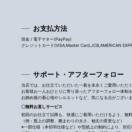
お支払方法
現金 / 電子マネー(PayPay)
クレジットカード(VISA,Master Card,JCB,AMERICAN EXPRES
サポート・アフターフォロー
当店では、お仕立ていただいた一着を末永くご愛用いただ
お客様お一人おひとりに寄り添ったアフターフォロー体制
お納め後の着心地やシルエットなど、気になる点がござい
〇無料お直しサービス
初回のお仕立て以降も、快適にご着用いただけるよう、無
（例：股上の調整、腕まわりの太さ、袖丈の変更など）
※一部仕様（本切羽仕様など）や型紙上の制約により、対