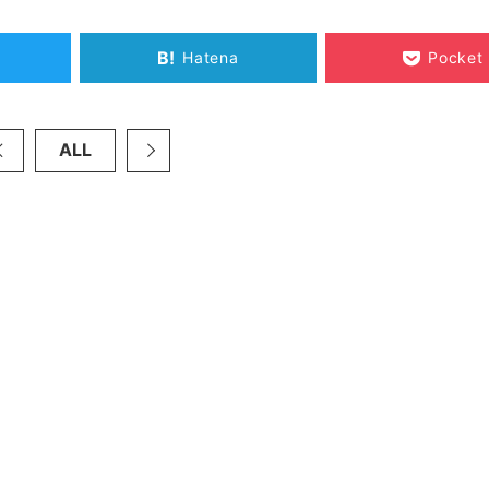
B!
Hatena
Pocket
ALL