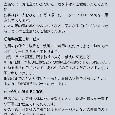
当店では、お仕立ていただいた一着を末永くご愛用いただくため
に、
お客様お一人おひとりに寄り添ったアフターフォロー体制をご用
意しております。
お納め後の着心地やシルエットなど、気になる点がございました
ら、どうぞご遠慮なくご相談ください。
〇無料お直しサービス
初回のお仕立て以降も、快適にご着用いただけるよう、無料での
お直しサービスを承っております。
（例：股上の調整、腕まわりの太さ、袖丈の変更など）
※一部仕様（本切羽仕様など）や型紙上の制約により、対応いたし
かねる箇所がございます。あらかじめご了承くださいますようお
願い申し上げます。
細部にまでこだわり抜いた一着を、最良の状態でお召しいただけ
るよう、誠心誠意サポートいたします。
仕上がりに関するご案内
当店では、お客様の体型やご要望をもとに、熟練の職人が一着ず
つ丁寧にお仕立てしております。
そのため、お客様のご都合によるイメージ違いなどの理由での全
額返金は承っておりません。