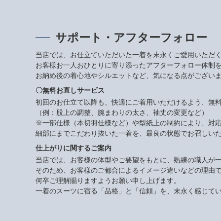
サポート・アフターフォロー
当店では、お仕立ていただいた一着を末永くご愛用いただ
お客様お一人おひとりに寄り添ったアフターフォロー体制
お納め後の着心地やシルエットなど、気になる点がござい
〇無料お直しサービス
初回のお仕立て以降も、快適にご着用いただけるよう、無
（例：股上の調整、腕まわりの太さ、袖丈の変更など）
※一部仕様（本切羽仕様など）や型紙上の制約により、対
細部にまでこだわり抜いた一着を、最良の状態でお召しい
仕上がりに関するご案内
当店では、お客様の体型やご要望をもとに、熟練の職人が
そのため、お客様のご都合によるイメージ違いなどの理由
何卒ご理解賜りますようお願い申し上げます。
一着のスーツに宿る「品格」と「信頼」を、末永く感じて