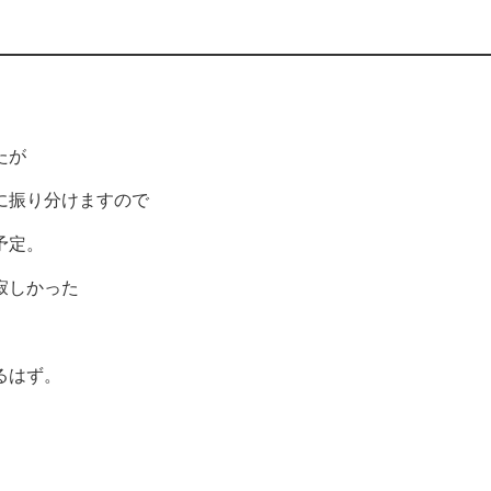
たが
に振り分けますので
予定。
寂しかった
るはず。