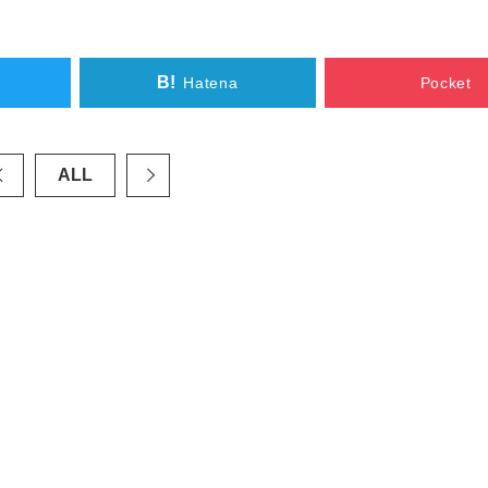
B!
Hatena
Pocket
ALL