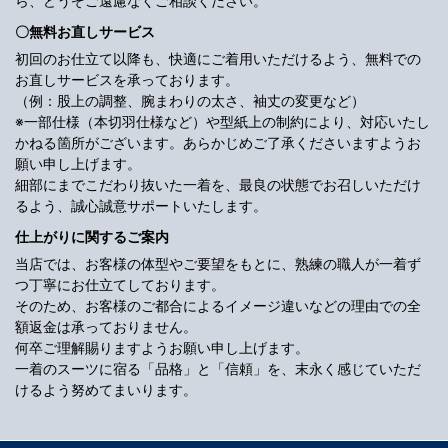
ら、どうぞご遠慮なくご相談ください。
〇無料お直しサービス
初回のお仕立て以降も、快適にご着用いただけるよう、無料での
お直しサービスを承っております。
（例：股上の調整、腕まわりの太さ、袖丈の変更など）
※一部仕様（本切羽仕様など）や型紙上の制約により、対応いたし
かねる箇所がございます。あらかじめご了承くださいますようお
願い申し上げます。
細部にまでこだわり抜いた一着を、最良の状態でお召しいただけ
るよう、誠心誠意サポートいたします。
仕上がりに関するご案内
当店では、お客様の体型やご要望をもとに、熟練の職人が一着ず
つ丁寧にお仕立てしております。
そのため、お客様のご都合によるイメージ違いなどの理由での全
額返金は承っておりません。
何卒ご理解賜りますようお願い申し上げます。
一着のスーツに宿る「品格」と「信頼」を、末永く感じていただ
けるよう努めてまいります。