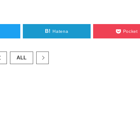
B!
Hatena
Pocket
ALL