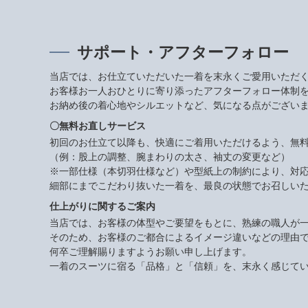
サポート・アフターフォロー
当店では、お仕立ていただいた一着を末永くご愛用いただ
お客様お一人おひとりに寄り添ったアフターフォロー体制
お納め後の着心地やシルエットなど、気になる点がござい
〇無料お直しサービス
初回のお仕立て以降も、快適にご着用いただけるよう、無
（例：股上の調整、腕まわりの太さ、袖丈の変更など）
※一部仕様（本切羽仕様など）や型紙上の制約により、対
細部にまでこだわり抜いた一着を、最良の状態でお召しい
仕上がりに関するご案内
当店では、お客様の体型やご要望をもとに、熟練の職人が
そのため、お客様のご都合によるイメージ違いなどの理由
何卒ご理解賜りますようお願い申し上げます。
一着のスーツに宿る「品格」と「信頼」を、末永く感じて