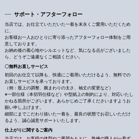
サポート・アフターフォロー
当店では、お仕立ていただいた一着を末永くご愛用いただくため
に、
お客様お一人おひとりに寄り添ったアフターフォロー体制をご用
意しております。
お納め後の着心地やシルエットなど、気になる点がございました
ら、どうぞご遠慮なくご相談ください。
〇無料お直しサービス
初回のお仕立て以降も、快適にご着用いただけるよう、無料での
お直しサービスを承っております。
（例：股上の調整、腕まわりの太さ、袖丈の変更など）
※一部仕様（本切羽仕様など）や型紙上の制約により、対応いたし
かねる箇所がございます。あらかじめご了承くださいますようお
願い申し上げます。
細部にまでこだわり抜いた一着を、最良の状態でお召しいただけ
るよう、誠心誠意サポートいたします。
仕上がりに関するご案内
当店では、お客様の体型やご要望をもとに、熟練の職人が一着ず