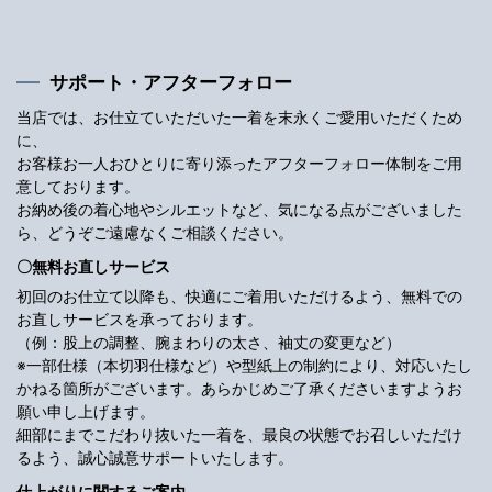
サポート・アフターフォロー
当店では、お仕立ていただいた一着を末永くご愛用いただくため
に、
お客様お一人おひとりに寄り添ったアフターフォロー体制をご用
意しております。
お納め後の着心地やシルエットなど、気になる点がございました
ら、どうぞご遠慮なくご相談ください。
〇無料お直しサービス
初回のお仕立て以降も、快適にご着用いただけるよう、無料での
お直しサービスを承っております。
（例：股上の調整、腕まわりの太さ、袖丈の変更など）
※一部仕様（本切羽仕様など）や型紙上の制約により、対応いたし
かねる箇所がございます。あらかじめご了承くださいますようお
願い申し上げます。
細部にまでこだわり抜いた一着を、最良の状態でお召しいただけ
るよう、誠心誠意サポートいたします。
仕上がりに関するご案内