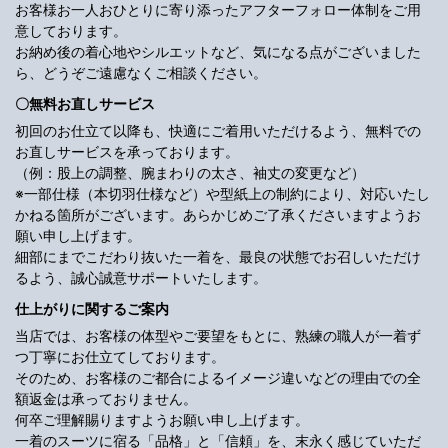
お客様お一人おひとりに寄り添ったアフターフォロー体制をご用
意しております。
お納め後の着心地やシルエットなど、気になる点がございました
ら、どうぞご遠慮なくご相談ください。
〇無料お直しサービス
初回のお仕立て以降も、快適にご着用いただけるよう、無料での
お直しサービスを承っております。
（例：股上の調整、腕まわりの太さ、袖丈の変更など）
※一部仕様（本切羽仕様など）や型紙上の制約により、対応いたし
かねる箇所がございます。あらかじめご了承くださいますようお
願い申し上げます。
細部にまでこだわり抜いた一着を、最良の状態でお召しいただけ
るよう、誠心誠意サポートいたします。
仕上がりに関するご案内
当店では、お客様の体型やご要望をもとに、熟練の職人が一着ず
つ丁寧にお仕立てしております。
そのため、お客様のご都合によるイメージ違いなどの理由での全
額返金は承っておりません。
何卒ご理解賜りますようお願い申し上げます。
一着のスーツに宿る「品格」と「信頼」を、末永く感じていただ