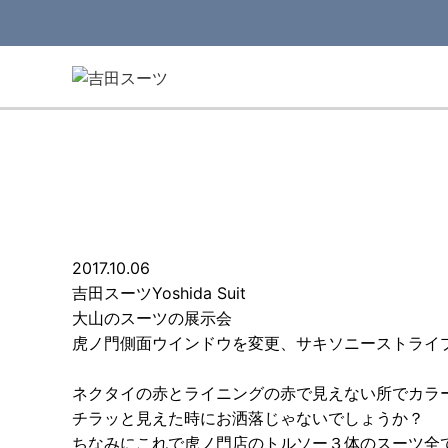
HOME
>
ブログトップ
>
吉田スーツ
>
大山のスー
2017.10.06
吉田スーツ
Yoshida Suit
大山のスーツの展示会
虎ノ門側面ウインドウを変更、サキソニーストライ
ネクタイの赤とライニングの赤で見えない所でカラ
チラッと見えた時にお洒落じゃないでしょうか？
ちなみにこれで虎ノ門店のトルソー３体のスーツ全