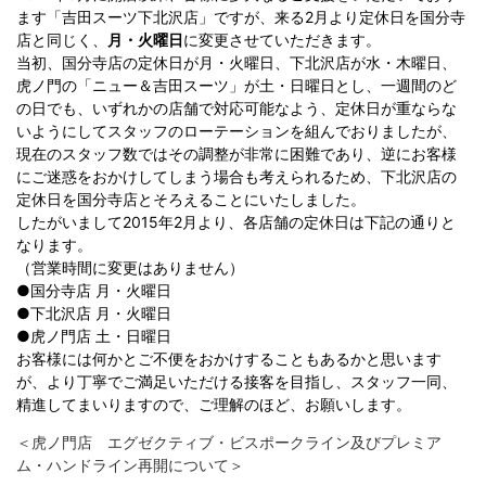
ます「吉田スーツ下北沢店」ですが、来る
2
月より定休日を国分寺
店と同じく、
月・火曜日
に変更させていただきます。
当初、国分寺店の定休日が月・火曜日、下北沢店が水・木曜日、
虎ノ門の「ニュー＆吉田スーツ」が土・日曜日とし、一週間のど
の日でも、いずれかの店舗で対応可能なよう、定休日が重ならな
いようにしてスタッフのローテーションを組んでおりましたが、
現在のスタッフ数ではその調整が非常に困難であり、逆にお客様
にご迷惑をおかけしてしまう場合も考えられるため、下北沢店の
定休日を国分寺店とそろえることにいたしました。
したがいまして
2015
年
2
月より、各店舗の定休日は下記の通りと
なります。
（営業時間に変更はありません）
●
国分寺店
月・火曜日
●
下北沢店
月・火曜日
●
虎ノ門店
土・日曜日
お客様には何かとご不便をおかけすることもあるかと思います
が、より丁寧でご満足いただける接客を目指し、スタッフ一同、
精進してまいりますので、ご理解のほど、お願いします。
＜虎ノ門店 エグゼクティブ・ビスポークライン及びプレミア
ム・ハンドライン再開について＞