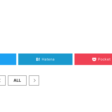
B!
Hatena
Pocket
ALL