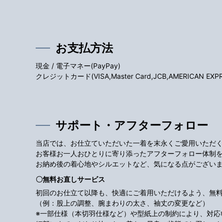
お支払方法
現金 / 電子マネー(PayPay)
クレジットカード(VISA,Master Card,JCB,AMERICAN EXPRES
サポート・アフターフォロー
当店では、お仕立ていただいた一着を末永くご愛用いただ
お客様お一人おひとりに寄り添ったアフターフォロー体制
お納め後の着心地やシルエットなど、気になる点がござい
〇無料お直しサービス
初回のお仕立て以降も、快適にご着用いただけるよう、無
（例：股上の調整、腕まわりの太さ、袖丈の変更など）
※一部仕様（本切羽仕様など）や型紙上の制約により、対