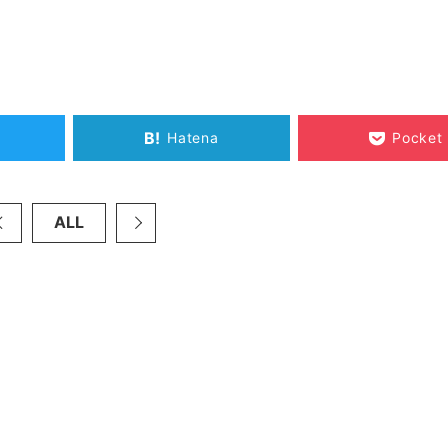
B!
Hatena
Pocket
ALL