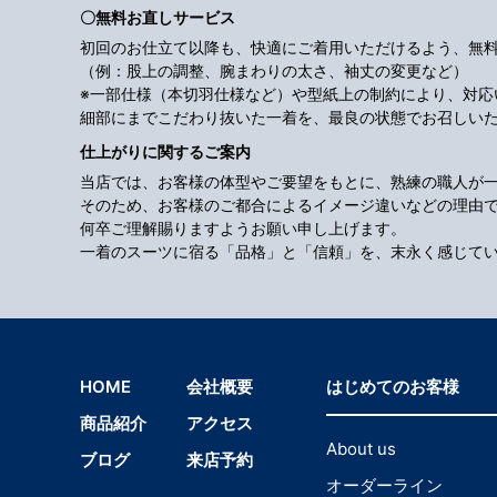
〇無料お直しサービス
初回のお仕立て以降も、快適にご着用いただけるよう、無
（例：股上の調整、腕まわりの太さ、袖丈の変更など）
※一部仕様（本切羽仕様など）や型紙上の制約により、対
細部にまでこだわり抜いた一着を、最良の状態でお召しい
仕上がりに関するご案内
当店では、お客様の体型やご要望をもとに、熟練の職人が
そのため、お客様のご都合によるイメージ違いなどの理由
何卒ご理解賜りますようお願い申し上げます。
一着のスーツに宿る「品格」と「信頼」を、末永く感じて
HOME
会社概要
はじめてのお客様
商品紹介
アクセス
About us
ブログ
来店予約
オーダーライン