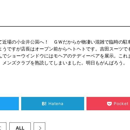
て近場の
小金井公園
へ！ ＧＷだからか物凄い混雑で臨時の駐
ようですが店長はオープン前からヘトヘトです。吉田スーツで
んでショーウインドウにはモヘアのテディーベアを展示。これ
、メンズクラブを熟読してしまいました。明日もがんばろう。
B!
Hatena
Pocket
ALL