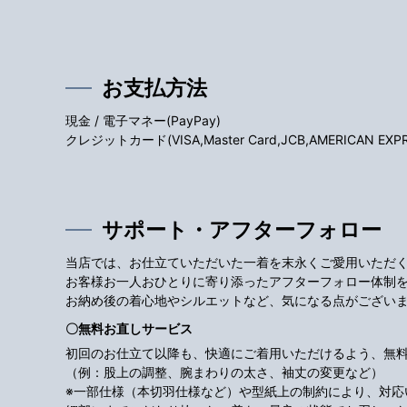
お支払方法
現金 / 電子マネー(PayPay)
クレジットカード(VISA,Master Card,JCB,AMERICAN EXPRES
サポート・アフターフォロー
当店では、お仕立ていただいた一着を末永くご愛用いただ
お客様お一人おひとりに寄り添ったアフターフォロー体制
お納め後の着心地やシルエットなど、気になる点がござい
〇無料お直しサービス
初回のお仕立て以降も、快適にご着用いただけるよう、無
（例：股上の調整、腕まわりの太さ、袖丈の変更など）
※一部仕様（本切羽仕様など）や型紙上の制約により、対