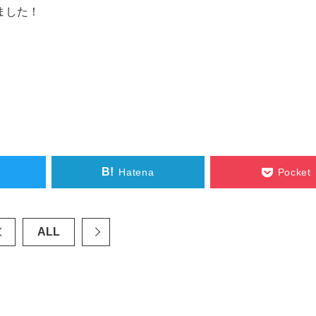
ました！
B!
Hatena
Pocket
ALL