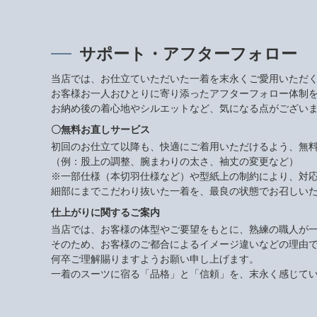
サポート・アフターフォロー
当店では、お仕立ていただいた一着を末永くご愛用いただ
お客様お一人おひとりに寄り添ったアフターフォロー体制
お納め後の着心地やシルエットなど、気になる点がござい
〇無料お直しサービス
初回のお仕立て以降も、快適にご着用いただけるよう、無
（例：股上の調整、腕まわりの太さ、袖丈の変更など）
※一部仕様（本切羽仕様など）や型紙上の制約により、対
細部にまでこだわり抜いた一着を、最良の状態でお召しい
仕上がりに関するご案内
当店では、お客様の体型やご要望をもとに、熟練の職人が
そのため、お客様のご都合によるイメージ違いなどの理由
何卒ご理解賜りますようお願い申し上げます。
一着のスーツに宿る「品格」と「信頼」を、末永く感じて