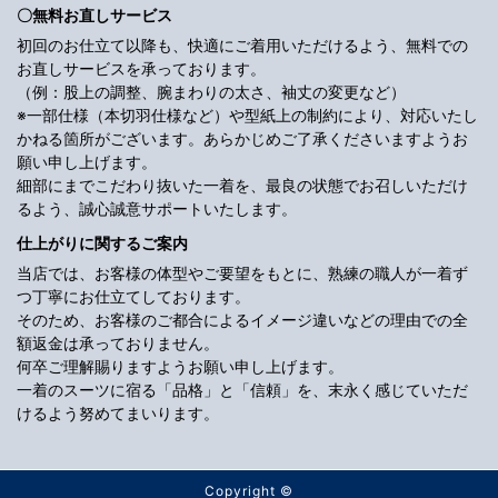
〇無料お直しサービス
初回のお仕立て以降も、快適にご着用いただけるよう、無料での
お直しサービスを承っております。
（例：股上の調整、腕まわりの太さ、袖丈の変更など）
※一部仕様（本切羽仕様など）や型紙上の制約により、対応いたし
かねる箇所がございます。あらかじめご了承くださいますようお
願い申し上げます。
細部にまでこだわり抜いた一着を、最良の状態でお召しいただけ
るよう、誠心誠意サポートいたします。
仕上がりに関するご案内
当店では、お客様の体型やご要望をもとに、熟練の職人が一着ず
つ丁寧にお仕立てしております。
そのため、お客様のご都合によるイメージ違いなどの理由での全
額返金は承っておりません。
何卒ご理解賜りますようお願い申し上げます。
一着のスーツに宿る「品格」と「信頼」を、末永く感じていただ
けるよう努めてまいります。
Copyright ©