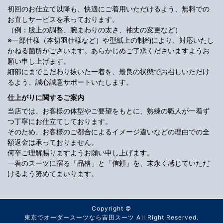
初回のお仕立て以降も、快適にご着用いただけるよう、無料での
お直しサービスを承っております。
（例：股上の調整、腕まわりの太さ、袖丈の変更など）
※一部仕様（本切羽仕様など）や型紙上の制約により、対応いたし
かねる箇所がございます。あらかじめご了承くださいますようお
願い申し上げます。
細部にまでこだわり抜いた一着を、最良の状態でお召しいただけ
るよう、誠心誠意サポートいたします。
仕上がりに関するご案内
当店では、お客様の体型やご要望をもとに、熟練の職人が一着ず
つ丁寧にお仕立てしております。
そのため、お客様のご都合によるイメージ違いなどの理由での全
額返金は承っておりません。
何卒ご理解賜りますようお願い申し上げます。
一着のスーツに宿る「品格」と「信頼」を、末永く感じていただ
けるよう努めてまいります。
Copyright ©
東京でオーダースーツなら吉田スーツ
All Right Reserved.