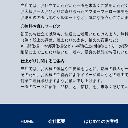
当店では、お仕立ていただいた一着を末永くご愛用いただ
お客様お一人おひとりに寄り添ったアフターフォロー体制
お納め後の着心地やシルエットなど、気になる点がござい
〇無料お直しサービス
初回のお仕立て以降も、快適にご着用いただけるよう、無
（例：股上の調整、腕まわりの太さ、袖丈の変更など）
※一部仕様（本切羽仕様など）や型紙上の制約により、対
細部にまでこだわり抜いた一着を、最良の状態でお召しい
仕上がりに関するご案内
当店では、お客様の体型やご要望をもとに、熟練の職人が
そのため、お客様のご都合によるイメージ違いなどの理由
何卒ご理解賜りますようお願い申し上げます。
一着のスーツに宿る「品格」と「信頼」を、末永く感じて
HOME
会社概要
はじめてのお客様