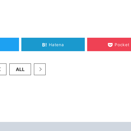
B!
Hatena
Pocket
ALL