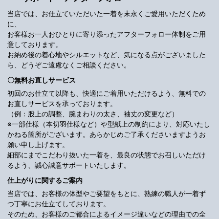
当店では、お仕立ていただいた一着を末永くご愛用いただくため
に、
お客様お一人おひとりに寄り添ったアフターフォロー体制をご用
意しております。
お納め後の着心地やシルエットなど、気になる点がございました
ら、どうぞご遠慮なくご相談ください。
〇無料お直しサービス
初回のお仕立て以降も、快適にご着用いただけるよう、無料での
お直しサービスを承っております。
（例：股上の調整、腕まわりの太さ、袖丈の変更など）
※一部仕様（本切羽仕様など）や型紙上の制約により、対応いたし
かねる箇所がございます。あらかじめご了承くださいますようお
願い申し上げます。
細部にまでこだわり抜いた一着を、最良の状態でお召しいただけ
るよう、誠心誠意サポートいたします。
仕上がりに関するご案内
当店では、お客様の体型やご要望をもとに、熟練の職人が一着ず
つ丁寧にお仕立てしております。
そのため、お客様のご都合によるイメージ違いなどの理由での全