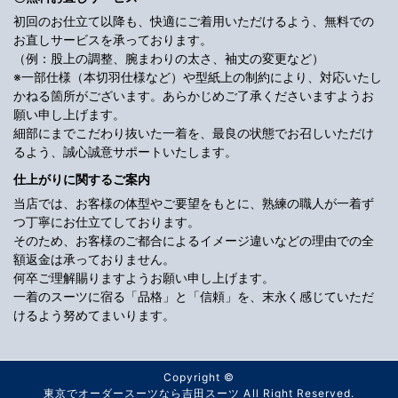
初回のお仕立て以降も、快適にご着用いただけるよう、無料での
お直しサービスを承っております。
（例：股上の調整、腕まわりの太さ、袖丈の変更など）
※一部仕様（本切羽仕様など）や型紙上の制約により、対応いたし
かねる箇所がございます。あらかじめご了承くださいますようお
願い申し上げます。
細部にまでこだわり抜いた一着を、最良の状態でお召しいただけ
るよう、誠心誠意サポートいたします。
仕上がりに関するご案内
当店では、お客様の体型やご要望をもとに、熟練の職人が一着ず
つ丁寧にお仕立てしております。
そのため、お客様のご都合によるイメージ違いなどの理由での全
額返金は承っておりません。
何卒ご理解賜りますようお願い申し上げます。
一着のスーツに宿る「品格」と「信頼」を、末永く感じていただ
けるよう努めてまいります。
Copyright ©
東京でオーダースーツなら吉田スーツ
All Right Reserved.