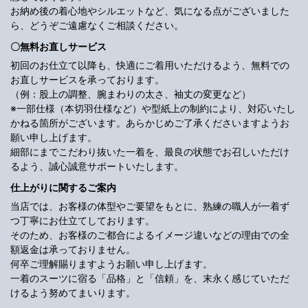
お納め後の着心地やシルエットなど、気になる点がございました
ら、どうぞご遠慮なくご相談ください。
〇無料お直しサービス
初回のお仕立て以降も、快適にご着用いただけるよう、無料での
お直しサービスを承っております。
（例：股上の調整、腕まわりの太さ、袖丈の変更など）
※一部仕様（本切羽仕様など）や型紙上の制約により、対応いたし
かねる箇所がございます。あらかじめご了承くださいますようお
願い申し上げます。
細部にまでこだわり抜いた一着を、最良の状態でお召しいただけ
るよう、誠心誠意サポートいたします。
仕上がりに関するご案内
当店では、お客様の体型やご要望をもとに、熟練の職人が一着ず
つ丁寧にお仕立てしております。
そのため、お客様のご都合によるイメージ違いなどの理由での全
額返金は承っておりません。
何卒ご理解賜りますようお願い申し上げます。
一着のスーツに宿る「品格」と「信頼」を、末永く感じていただ
けるよう努めてまいります。