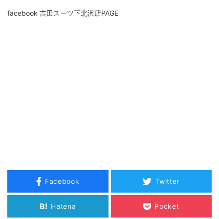
facebook 吉田スーツ下北沢店PAGE
Facebook
Twitter
B!
Hatena
Pocket