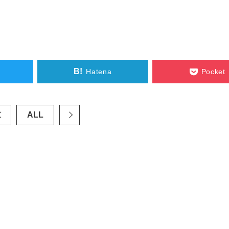
B!
Hatena
Pocket
ALL