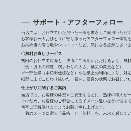
サポート・アフターフォロー
当店では、お仕立ていただいた一着を末永くご愛用いただ
お客様お一人おひとりに寄り添ったアフターフォロー体制
お納め後の着心地やシルエットなど、気になる点がござい
〇無料お直しサービス
初回のお仕立て以降も、快適にご着用いただけるよう、無
（例：股上の調整、腕まわりの太さ、袖丈の変更など）
※一部仕様（本切羽仕様など）や型紙上の制約により、対
細部にまでこだわり抜いた一着を、最良の状態でお召しい
仕上がりに関するご案内
当店では、お客様の体型やご要望をもとに、熟練の職人が
そのため、お客様のご都合によるイメージ違いなどの理由
何卒ご理解賜りますようお願い申し上げます。
一着のスーツに宿る「品格」と「信頼」を、末永く感じて