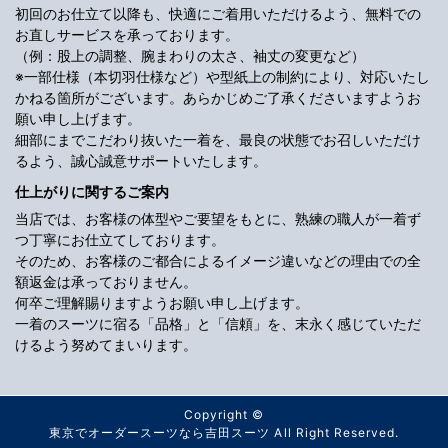
初回のお仕立て以降も、快適にご着用いただけるよう、無料での
お直しサービスを承っております。
（例：股上の調整、腕まわりの太さ、袖丈の変更など）
※一部仕様（本切羽仕様など）や型紙上の制約により、対応いたし
かねる箇所がございます。あらかじめご了承くださいますようお
願い申し上げます。
細部にまでこだわり抜いた一着を、最良の状態でお召しいただけ
るよう、誠心誠意サポートいたします。
仕上がりに関するご案内
当店では、お客様の体型やご要望をもとに、熟練の職人が一着ず
つ丁寧にお仕立てしております。
そのため、お客様のご都合によるイメージ違いなどの理由での全
額返金は承っておりません。
何卒ご理解賜りますようお願い申し上げます。
一着のスーツに宿る「品格」と「信頼」を、末永く感じていただ
けるよう努めてまいります。
Copyright ©
東京でオーダースーツなら吉田スーツ
All Right Reserved.