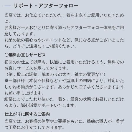
サポート・アフターフォロー
当店では、お仕立ていただいた一着を末永くご愛用いただくため
に、
お客様お一人おひとりに寄り添ったアフターフォロー体制をご用
意しております。
お納め後の着心地やシルエットなど、気になる点がございました
ら、どうぞご遠慮なくご相談ください。
〇無料お直しサービス
初回のお仕立て以降も、快適にご着用いただけるよう、無料での
お直しサービスを承っております。
（例：股上の調整、腕まわりの太さ、袖丈の変更など）
※一部仕様（本切羽仕様など）や型紙上の制約により、対応いた
しかねる箇所がございます。あらかじめご了承くださいますよう
お願い申し上げます。
細部にまでこだわり抜いた一着を、最良の状態でお召しいただけ
るよう、誠心誠意サポートいたします。
仕上がりに関するご案内
当店では、お客様の体型やご要望をもとに、熟練の職人が一着ず
つ丁寧にお仕立てしております。