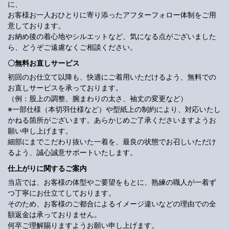
に、
お客様お一人おひとりに寄り添ったアフターフォロー体制をご用
意しております。
お納め後の着心地やシルエットなど、気になる点がございました
ら、どうぞご遠慮なくご相談ください。
〇無料お直しサービス
初回のお仕立て以降も、快適にご着用いただけるよう、無料での
お直しサービスを承っております。
（例：股上の調整、腕まわりの太さ、袖丈の変更など）
※一部仕様（本切羽仕様など）や型紙上の制約により、対応いたし
かねる箇所がございます。あらかじめご了承くださいますようお
願い申し上げます。
細部にまでこだわり抜いた一着を、最良の状態でお召しいただけ
るよう、誠心誠意サポートいたします。
仕上がりに関するご案内
当店では、お客様の体型やご要望をもとに、熟練の職人が一着ず
つ丁寧にお仕立てしております。
そのため、お客様のご都合によるイメージ違いなどの理由での全
額返金は承っておりません。
何卒ご理解賜りますようお願い申し上げます。