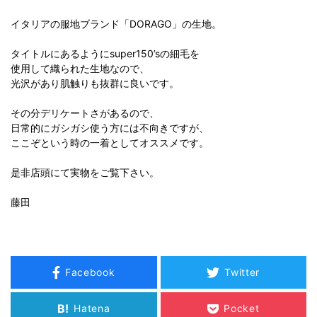
イタリアの服地ブランド「DORAGO」の生地。
タイトルにあるようにsuper150’sの細毛を
使用して織られた生地なので、
光沢があり肌触りも抜群に良いです。
その分デリケートさがあるので、
日常的にガシガシ使う方には不向きですが、
ここぞという時の一着としてオススメです。
是非店頭にて実物をご覧下さい。
藤田
Facebook
Twitter
B!
Hatena
Pocket