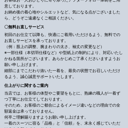
意しております。
お納め後の着心地やシルエットなど、気になる点がございました
ら、どうぞご遠慮なくご相談ください。
〇無料お直しサービス
初回のお仕立て以降も、快適にご着用いただけるよう、無料での
お直しサービスを承っております。
（例：股上の調整、腕まわりの太さ、袖丈の変更など）
※一部仕様（本切羽仕様など）や型紙上の制約により、対応いたし
かねる箇所がございます。あらかじめご了承くださいますようお
願い申し上げます。
細部にまでこだわり抜いた一着を、最良の状態でお召しいただけ
るよう、誠心誠意サポートいたします。
仕上がりに関するご案内
当店では、お客様の体型やご要望をもとに、熟練の職人が一着ず
つ丁寧にお仕立てしております。
そのため、お客様のご都合によるイメージ違いなどの理由での全
額返金は承っておりません。
何卒ご理解賜りますようお願い申し上げます。
一着のスーツに宿る「品格」と「信頼」を、末永く感じていただ