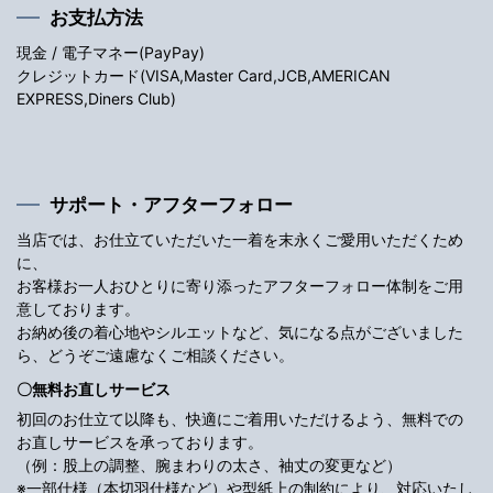
お支払方法
現金 / 電子マネー(PayPay)
クレジットカード(VISA,Master Card,JCB,AMERICAN
EXPRESS,Diners Club)
サポート・アフターフォロー
当店では、お仕立ていただいた一着を末永くご愛用いただくため
に、
お客様お一人おひとりに寄り添ったアフターフォロー体制をご用
意しております。
お納め後の着心地やシルエットなど、気になる点がございました
ら、どうぞご遠慮なくご相談ください。
〇無料お直しサービス
初回のお仕立て以降も、快適にご着用いただけるよう、無料での
お直しサービスを承っております。
（例：股上の調整、腕まわりの太さ、袖丈の変更など）
※一部仕様（本切羽仕様など）や型紙上の制約により、対応いたし