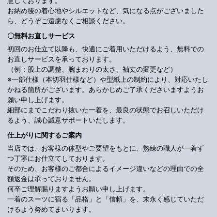
意しております。
お納め後の着心地やシルエットなど、気になる点がございました
ら、どうぞご遠慮なくご相談ください。
〇無料お直しサービス
初回のお仕立て以降も、快適にご着用いただけるよう、無料での
お直しサービスを承っております。
（例：股上の調整、腕まわりの太さ、袖丈の変更など）
※一部仕様（本切羽仕様など）や型紙上の制約により、対応いたし
かねる箇所がございます。あらかじめご了承くださいますようお
願い申し上げます。
細部にまでこだわり抜いた一着を、最良の状態でお召しいただけ
るよう、誠心誠意サポートいたします。
仕上がりに関するご案内
当店では、お客様の体型やご要望をもとに、熟練の職人が一着ず
つ丁寧にお仕立てしております。
そのため、お客様のご都合によるイメージ違いなどの理由での全
額返金は承っておりません。
何卒ご理解賜りますようお願い申し上げます。
一着のスーツに宿る「品格」と「信頼」を、末永く感じていただ
けるよう努めてまいります。