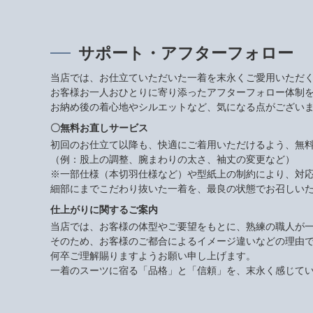
サポート・アフターフォロー
当店では、お仕立ていただいた一着を末永くご愛用いただ
お客様お一人おひとりに寄り添ったアフターフォロー体制
お納め後の着心地やシルエットなど、気になる点がござい
〇無料お直しサービス
初回のお仕立て以降も、快適にご着用いただけるよう、無
（例：股上の調整、腕まわりの太さ、袖丈の変更など）
※一部仕様（本切羽仕様など）や型紙上の制約により、対
細部にまでこだわり抜いた一着を、最良の状態でお召しい
仕上がりに関するご案内
当店では、お客様の体型やご要望をもとに、熟練の職人が
そのため、お客様のご都合によるイメージ違いなどの理由
何卒ご理解賜りますようお願い申し上げます。
一着のスーツに宿る「品格」と「信頼」を、末永く感じて