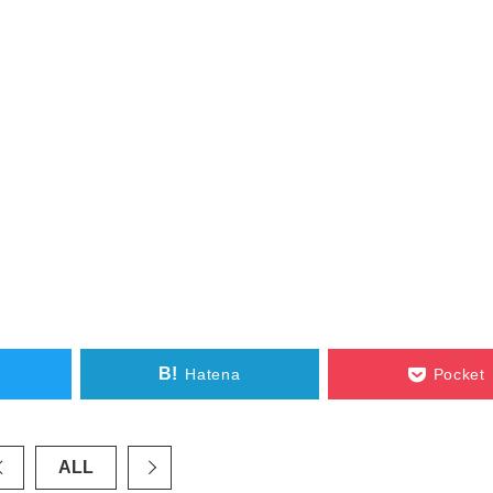
B!
Hatena
Pocket
ALL