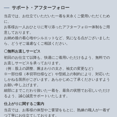
サポート・アフターフォロー
当店では、お仕立ていただいた一着を末永くご愛用いただくため
に、
お客様お一人おひとりに寄り添ったアフターフォロー体制をご用
意しております。
お納め後の着心地やシルエットなど、気になる点がございました
ら、どうぞご遠慮なくご相談ください。
〇無料お直しサービス
初回のお仕立て以降も、快適にご着用いただけるよう、無料での
お直しサービスを承っております。
（例：股上の調整、腕まわりの太さ、袖丈の変更など）
※一部仕様（本切羽仕様など）や型紙上の制約により、対応いた
しかねる箇所がございます。あらかじめご了承くださいますよう
お願い申し上げます。
細部にまでこだわり抜いた一着を、最良の状態でお召しいただけ
るよう、誠心誠意サポートいたします。
仕上がりに関するご案内
当店では、お客様の体型やご要望をもとに、熟練の職人が一着ず
つ丁寧にお仕立てしております。