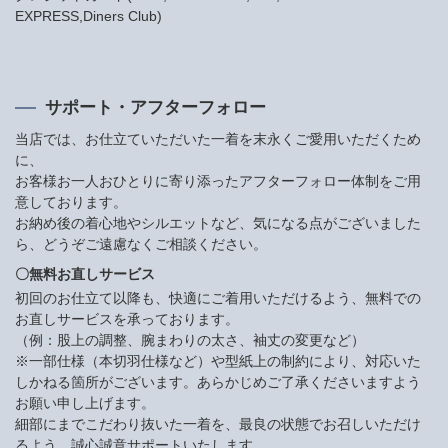
EXPRESS,Diners Club)
サポート・アフターフォロー
当店では、お仕立ていただいた一着を末永くご愛用いただくため
に、
お客様お一人おひとりに寄り添ったアフターフォロー体制をご用
意しております。
お納め後の着心地やシルエットなど、気になる点がございました
ら、どうぞご遠慮なくご相談ください。
〇無料お直しサービス
初回のお仕立て以降も、快適にご着用いただけるよう、無料での
お直しサービスを承っております。
（例：股上の調整、腕まわりの太さ、袖丈の変更など）
※一部仕様（本切羽仕様など）や型紙上の制約により、対応いた
しかねる箇所がございます。あらかじめご了承くださいますよう
お願い申し上げます。
細部にまでこだわり抜いた一着を、最良の状態でお召しいただけ
るよう、誠心誠意サポートいたします。