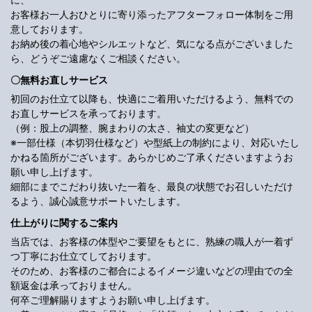
お客様お一人おひとりに寄り添ったアフターフォロー体制をご用
意しております。
お納め後の着心地やシルエットなど、気になる点がございました
ら、どうぞご遠慮なくご相談ください。
〇無料お直しサービス
初回のお仕立て以降も、快適にご着用いただけるよう、無料での
お直しサービスを承っております。
（例：股上の調整、腕まわりの太さ、袖丈の変更など）
※一部仕様（本切羽仕様など）や型紙上の制約により、対応いたし
かねる箇所がございます。あらかじめご了承くださいますようお
願い申し上げます。
細部にまでこだわり抜いた一着を、最良の状態でお召しいただけ
るよう、誠心誠意サポートいたします。
仕上がりに関するご案内
当店では、お客様の体型やご要望をもとに、熟練の職人が一着ず
つ丁寧にお仕立てしております。
そのため、お客様のご都合によるイメージ違いなどの理由での全
額返金は承っておりません。
何卒ご理解賜りますようお願い申し上げます。