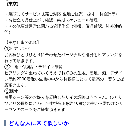
（東京）
・店頭にてサービス販売ご対応(生地ご提案、採寸、お会計等)
・お仕立て品仕上がり確認、納期スケジュール管理
・その他店舗運営に関わる管理作業（清掃、備品確認、社外連絡
等）
【主な仕事の流れ】
①ヒアリング
お客様ひとりひとりに合わせたパーソナルな部分をヒアリングを
行って頂きます。
②生地・付属品・デザイン確認
ヒアリングを重ねていくうえでお好みの生地、裏地、釦、デザイ
ン等約2000着近い生地の中からお客様にとって最高の一着をご提
案頂きます。
③採寸
着用シーン等のお好みを反映したサイズ調整はもちろん、ひとり
ひとりの骨格に合わせた体型補正を約40種類の中から選びオンリ
ーワンのスーツをご提案頂きます。
どんな人に来て欲しいか