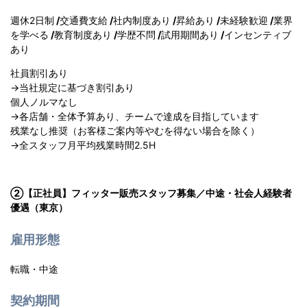
週休2日制
/
交通費支給
/
社内制度あり
/
昇給あり
/
未経験歓迎
/
業界
を学べる
/
教育制度あり
/
学歴不問
/
試用期間あり
/
インセンティブ
あり
社員割引あり
→当社規定に基づき割引あり
個人ノルマなし
→各店舗・全体予算あり、チームで達成を目指しています
残業なし推奨（お客様ご案内等やむを得ない場合を除く）
→全スタッフ月平均残業時間2.5H
②【正社員】フィッター販売スタッフ募集／中途・社会人経験者
優遇（東京）
雇用形態
転職・中途
契約期間