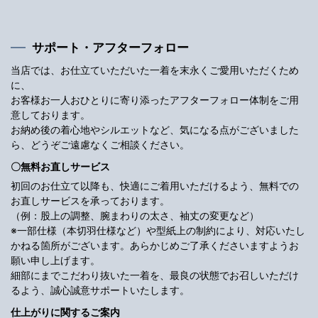
サポート・アフターフォロー
当店では、お仕立ていただいた一着を末永くご愛用いただくため
に、
お客様お一人おひとりに寄り添ったアフターフォロー体制をご用
意しております。
お納め後の着心地やシルエットなど、気になる点がございました
ら、どうぞご遠慮なくご相談ください。
〇無料お直しサービス
初回のお仕立て以降も、快適にご着用いただけるよう、無料での
お直しサービスを承っております。
（例：股上の調整、腕まわりの太さ、袖丈の変更など）
※一部仕様（本切羽仕様など）や型紙上の制約により、対応いたし
かねる箇所がございます。あらかじめご了承くださいますようお
願い申し上げます。
細部にまでこだわり抜いた一着を、最良の状態でお召しいただけ
るよう、誠心誠意サポートいたします。
仕上がりに関するご案内