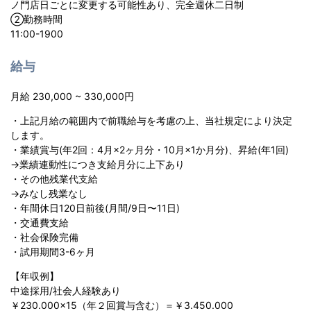
ノ門店日ごとに変更する可能性あり、完全週休二日制
➁勤務時間
11:00-1900
給与
月給 230,000 ~ 330,000円
・上記月給の範囲内で前職給与を考慮の上、当社規定により決定
します。
・業績賞与(年2回：4月×2ヶ月分・10月×1か月分)、昇給(年1回)
→業績連動性につき支給月分に上下あり
・その他残業代支給
→みなし残業なし
・年間休日120日前後(月間/9日〜11日)
・交通費支給
・社会保険完備
・試用期間3-6ヶ月
【年収例】
中途採用/社会人経験あり
￥230.000×15（年２回賞与含む）＝￥3.450.000