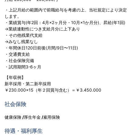
・上記月給の範囲内で前職給与を考慮の上、当社規定により決定
します。
・業績賞与(年2回：4月×2ヶ月分・10月×1か月分)、昇給(年1回)
→業績連動性につき支給月分に上下あり
・その他残業代支給
→みなし残業なし
・年間休日120日前後(月間/9日〜11日)
・交通費支給
・社会保険完備
・試用期間3-6ヶ月
【年収例】
新卒採用・第二新卒採用
￥230.000×15（年２回賞与含む）＝￥3.450.000
社会保険
健康保険
/
厚生年金
/
雇用保険
待遇・福利厚生