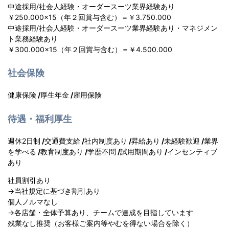
中途採用/社会人経験・オーダースーツ業界経験あり
￥250.000×15（年２回賞与含む）＝￥3.750.000
中途採用/社会人経験・オーダースーツ業界経験あり・マネジメン
ト業務経験あり
￥300.000×15（年２回賞与含む）＝￥4.500.000
社会保険
健康保険
/
厚生年金
/
雇用保険
待遇・福利厚生
週休2日制
/
交通費支給
/
社内制度あり
/
昇給あり
/
未経験歓迎
/
業界
を学べる
/
教育制度あり
/
学歴不問
/
試用期間あり
/
インセンティブ
あり
社員割引あり
→当社規定に基づき割引あり
個人ノルマなし
→各店舗・全体予算あり、チームで達成を目指しています
残業なし推奨（お客様ご案内等やむを得ない場合を除く）