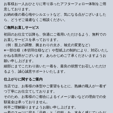
お客様お一人おひとりに寄り添ったアフターフォロー体制をご用
意しております。
お納め後の着心地やシルエットなど、気になる点がございました
ら、どうぞご遠慮なくご相談ください。
〇無料お直しサービス
初回のお仕立て以降も、快適にご着用いただけるよう、無料での
お直しサービスを承っております。
（例：股上の調整、腕まわりの太さ、袖丈の変更など）
※一部仕様（本切羽仕様など）や型紙上の制約により、対応いたし
かねる箇所がございます。あらかじめご了承くださいますようお
願い申し上げます。
細部にまでこだわり抜いた一着を、最良の状態でお召しいただけ
るよう、誠心誠意サポートいたします。
仕上がりに関するご案内
当店では、お客様の体型やご要望をもとに、熟練の職人が一着ず
つ丁寧にお仕立てしております。
そのため、お客様のご都合によるイメージ違いなどの理由での全
額返金は承っておりません。
何卒ご理解賜りますようお願い申し上げます。
一着のスーツに宿る「品格」と「信頼」を、末永く感じていただ