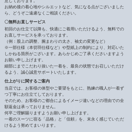
意しております。
お納め後の着心地やシルエットなど、気になる点がございました
ら、どうぞご遠慮なくご相談ください。
〇無料お直しサービス
初回のお仕立て以降も、快適にご着用いただけるよう、無料での
お直しサービスを承っております。
（例：股上の調整、腕まわりの太さ、袖丈の変更など）
※一部仕様（本切羽仕様など）や型紙上の制約により、対応いた
しかねる箇所がございます。あらかじめご了承くださいますよう
お願い申し上げます。
細部にまでこだわり抜いた一着を、最良の状態でお召しいただけ
るよう、誠心誠意サポートいたします。
仕上がりに関するご案内
当店では、お客様の体型やご要望をもとに、熟練の職人が一着ず
つ丁寧にお仕立てしております。
そのため、お客様のご都合によるイメージ違いなどの理由での全
額返金は承っておりません。
何卒ご理解賜りますようお願い申し上げます。
一着のスーツに宿る「品格」と「信頼」を、末永く感じていただ
けるよう努めてまいります。