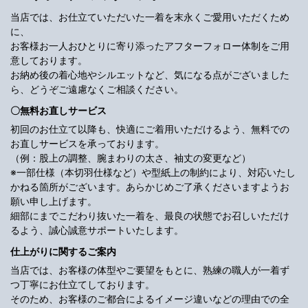
当店では、お仕立ていただいた一着を末永くご愛用いただくため
に、
お客様お一人おひとりに寄り添ったアフターフォロー体制をご用
意しております。
お納め後の着心地やシルエットなど、気になる点がございました
ら、どうぞご遠慮なくご相談ください。
〇無料お直しサービス
初回のお仕立て以降も、快適にご着用いただけるよう、無料での
お直しサービスを承っております。
（例：股上の調整、腕まわりの太さ、袖丈の変更など）
※一部仕様（本切羽仕様など）や型紙上の制約により、対応いたし
かねる箇所がございます。あらかじめご了承くださいますようお
願い申し上げます。
細部にまでこだわり抜いた一着を、最良の状態でお召しいただけ
るよう、誠心誠意サポートいたします。
仕上がりに関するご案内
当店では、お客様の体型やご要望をもとに、熟練の職人が一着ず
つ丁寧にお仕立てしております。
そのため、お客様のご都合によるイメージ違いなどの理由での全