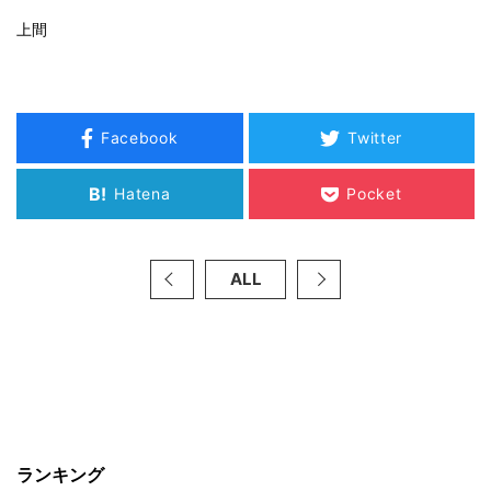
上間
Facebook
Twitter
B!
Hatena
Pocket
ALL
ランキング